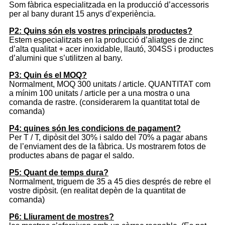
Som fàbrica especialitzada en la producció d’accessoris
per al bany durant 15 anys d’experiència.
P2: Quins són els vostres principals productes?
Estem especialitzats en la producció d’aliatges de zinc
d’alta qualitat + acer inoxidable, llautó, 304SS i productes
d’alumini que s’utilitzen al bany.
P3: Quin és el MOQ?
Normalment, MOQ 300 unitats / article. QUANTITAT com
a mínim 100 unitats / article per a una mostra o una
comanda de rastre. (considerarem la quantitat total de
comanda)
P4: quines són les condicions de pagament?
Per T / T, dipòsit del 30% i saldo del 70% a pagar abans
de l’enviament des de la fàbrica. Us mostrarem fotos de
productes abans de pagar el saldo.
P5: Quant de temps dura?
Normalment, triguem de 35 a 45 dies després de rebre el
vostre dipòsit. (en realitat depèn de la quantitat de
comanda)
P6: Lliurament de mostres?