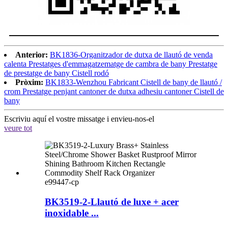
Anterior:
BK1836-Organitzador de dutxa de llautó de venda
calenta Prestatges d'emmagatzematge de cambra de bany Prestatge
de prestatge de bany Cistell rodó
Pròxim:
BK1833-Wenzhou Fabricant Cistell de bany de llautó /
crom Prestatge penjant cantoner de dutxa adhesiu cantoner Cistell de
bany
Escriviu aquí el vostre missatge i envieu-nos-el
veure tot
e99447-cp
BK3519-2-Llautó de luxe + acer
inoxidable ...