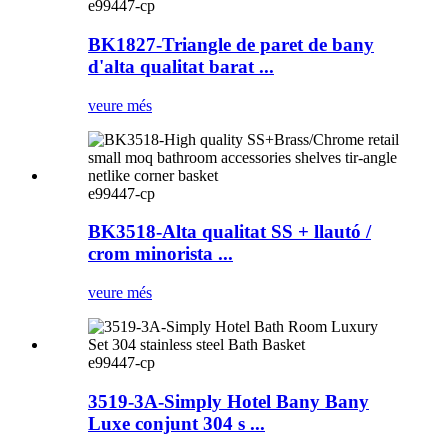
e99447-cp
BK1827-Triangle de paret de bany
d'alta qualitat barat ...
veure més
e99447-cp
BK3518-Alta qualitat SS + llautó /
crom minorista ...
veure més
e99447-cp
3519-3A-Simply Hotel Bany Bany
Luxe conjunt 304 s ...