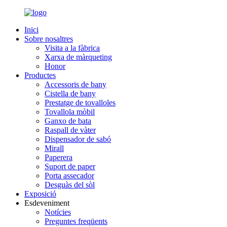
Inici
Sobre nosaltres
Visita a la fàbrica
Xarxa de màrqueting
Honor
Productes
Accessoris de bany
Cistella de bany
Prestatge de tovalloles
Tovallola mòbil
Ganxo de bata
Raspall de vàter
Dispensador de sabó
Mirall
Paperera
Suport de paper
Porta assecador
Desguàs del sòl
Exposició
Esdeveniment
Notícies
Preguntes freqüents