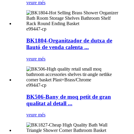
veure més
e99447-cp
BK1804-Organitzador de dutxa de
llautó de venda calenta ...
veure més
e99447-cp
BK506-Bany de moq petit de gran
qualitat al detall ...
veure més