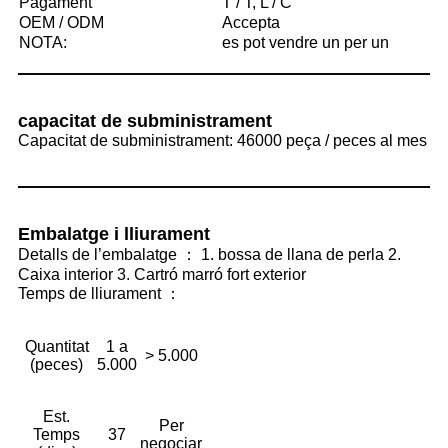
Pagament
T / T, L / C
OEM / ODM
Accepta
NOTA:
es pot vendre un per un
capacitat de subministrament
Capacitat de subministrament: 46000 peça / peces al mes
Embalatge i lliurament
Detalls de l’embalatge ： 1. bossa de llana de perla 2.
Caixa interior 3. Cartró marró fort exterior
Temps de lliurament ：
Quantitat
1 a
> 5.000
(peces)
5.000
Est.
Per
Temps
37
negociar