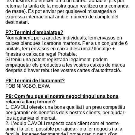
les mostres s’ofereixen amb un càrrec raonable. (Es pot
retornar la tarifa de la mostra quan realitzeu una comanda
de rastre). Es pot enviar per qualsevol missatgeria o
expressa internacional amb el número de compte del
destinatari.
P7: Termini d’embalatge?
Normalment, per a articles individuals, fem envasos en
caixes blanques i cartrons marrons. Per a un conjunt de 6
unitats, fem envasos en caixa d’escuma / flocatge +
finestra o caixa de regal Protable.
Si teniu una patent registrada legalment, podem
empaquetar els productes a les vostres caixes de marca
després d’haver rebut les vostres cartes d’autorització.
P8: Termini de lliurament?
FOB NINGBO, EXW.
P9: Com feu que el nostre negoci tingui una bona
relació a llarg termini?
1. CAVOLI ofereix una bona qualitat i un preu competitiu
per garantir els beneficis dels nostres clients, per ajudar-
los a guanyar el mercat.
2. L’equip CAVOLI respecta cada client com el nostre
amic i fa tot el possible per ajudar-lo a fer negocis i a la
família, independentment de l’ordre gran o petit, d’on