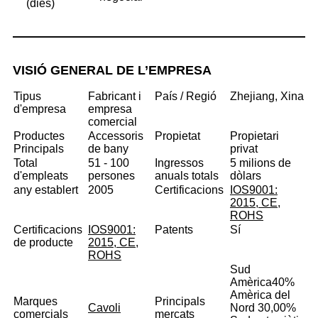
(dies)
VISIÓ GENERAL DE L’EMPRESA
Tipus
Fabricant i
País / Regió
Zhejiang, Xina
d'empresa
empresa
comercial
Productes
Accessoris
Propietat
Propietari
Principals
de bany
privat
Total
51 - 100
Ingressos
5 milions de
d'empleats
persones
anuals totals
dòlars
any establert
2005
Certificacions
IOS9001:
2015, CE,
ROHS
Certificacions
IOS9001:
Patents
Sí
de producte
2015, CE,
ROHS
Sud
Amèrica
40%
Amèrica del
Marques
Principals
Cavoli
Nord 30,00%
comercials
mercats