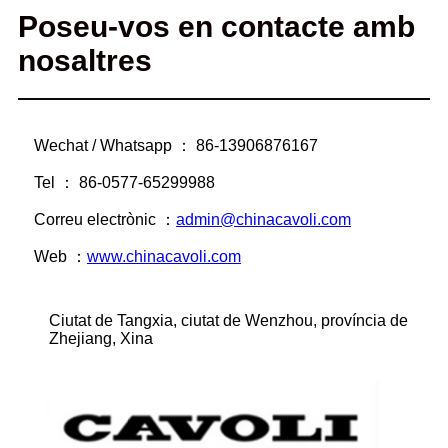
Poseu-vos en contacte amb
nosaltres
Wechat / Whatsapp ： 86-13906876167
Tel ： 86-0577-65299988
Correu electrònic ：
admin@chinacavoli.com
Web ：
www.chinacavoli.com
Ciutat de Tangxia, ciutat de Wenzhou, província de
Zhejiang, Xina