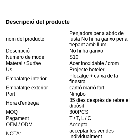
Descripció del producte
Penjadors per a abric de
nom del producte
fusta No hi ha ganxo per a
trepant amb llum
Descripció
No hi ha ganxo
Número de model
S10
Materal / Surfae
Acer inoxidable / crom
Ús
Projecte hoteler
Flocatge + caixa de la
Embalatge interior
finestra
Embalatge exterior
cartró marró fort
Port
Ningbo
35 dies després de rebre el
Hora d'entrega
dipòsit
MOQ
300PCS
Pagament
T / T, L / C
OEM / ODM
Accepta
acceptar les vendes
NOTA:
individualment