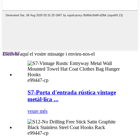
veure tot
Escriviu aquí el vostre missatge i envieu-nos-el
e99447-cp
S7-Porta d'entrada rústica vintage
metàl·lica ...
veure més
e99447-cp