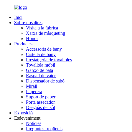
Inici
Sobre nosaltres
Visita a la fàbrica
Xarxa de màrqueting
Honor
Productes
Accessoris de bany
Cistella de bany
Prestatgeria de tovalloles
Tovallola mòbil
Ganxo de bata
Raspall de vàter
Dispensador de sabó
Mirall
Paperera
Suport de paper
Porta assecador
Desguàs del sòl
Exposició
Esdeveniment
Notícies
Preguntes freqüents