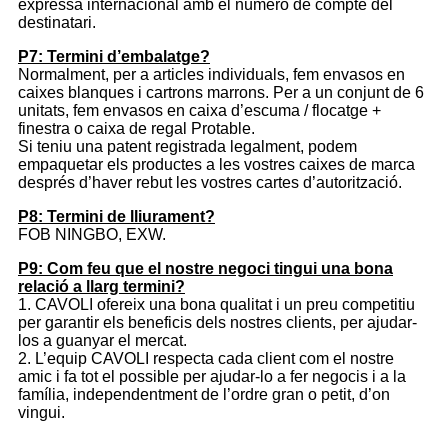
expressa internacional amb el número de compte del
destinatari.
P7: Termini d’embalatge?
Normalment, per a articles individuals, fem envasos en
caixes blanques i cartrons marrons. Per a un conjunt de 6
unitats, fem envasos en caixa d’escuma / flocatge +
finestra o caixa de regal Protable.
Si teniu una patent registrada legalment, podem
empaquetar els productes a les vostres caixes de marca
després d’haver rebut les vostres cartes d’autorització.
P8: Termini de lliurament?
FOB NINGBO, EXW.
P9: Com feu que el nostre negoci tingui una bona
relació a llarg termini?
1. CAVOLI ofereix una bona qualitat i un preu competitiu
per garantir els beneficis dels nostres clients, per ajudar-
los a guanyar el mercat.
2. L’equip CAVOLI respecta cada client com el nostre
amic i fa tot el possible per ajudar-lo a fer negocis i a la
família, independentment de l’ordre gran o petit, d’on
vingui.