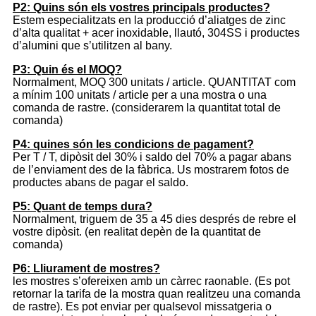
P2: Quins són els vostres principals productes?
Estem especialitzats en la producció d’aliatges de zinc
d’alta qualitat + acer inoxidable, llautó, 304SS i productes
d’alumini que s’utilitzen al bany.
P3: Quin és el MOQ?
Normalment, MOQ 300 unitats / article. QUANTITAT com
a mínim 100 unitats / article per a una mostra o una
comanda de rastre. (considerarem la quantitat total de
comanda)
P4: quines són les condicions de pagament?
Per T / T, dipòsit del 30% i saldo del 70% a pagar abans
de l’enviament des de la fàbrica. Us mostrarem fotos de
productes abans de pagar el saldo.
P5: Quant de temps dura?
Normalment, triguem de 35 a 45 dies després de rebre el
vostre dipòsit. (en realitat depèn de la quantitat de
comanda)
P6: Lliurament de mostres?
les mostres s’ofereixen amb un càrrec raonable. (Es pot
retornar la tarifa de la mostra quan realitzeu una comanda
de rastre). Es pot enviar per qualsevol missatgeria o