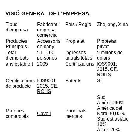
VISIÓ GENERAL DE L’EMPRESA
Tipus
Fabricant i
País / Regió
Zhejiang, Xina
d'empresa
empresa
comercial
Productes
Accessoris
Propietat
Propietari
Principals
de bany
privat
Total
51 - 100
Ingressos
5 milions de
d'empleats
persones
anuals totals
dòlars
any establert
2005
Certificacions
IOS9001:
2015, CE,
ROHS
Certificacions
IOS9001:
Patents
Sí
de producte
2015, CE,
ROHS
Sud
Amèrica
40%
Amèrica del
Marques
Principals
Cavoli
Nord 30,00%
comercials
mercats
Sud-est asiàtic
10%
Altres 20%